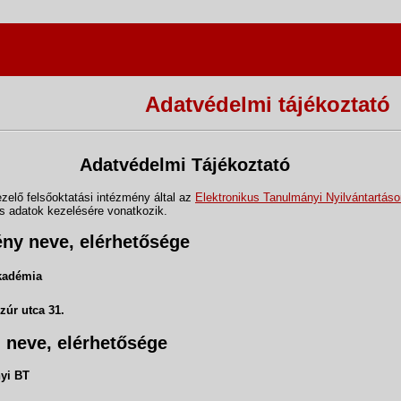
Adatvédelmi tájékoztató
Adatvédelmi Tájékoztató
zelő felsőoktatási intézmény által az
Elektronikus Tanulmányi Nyilvántartás
s adatok kezelésére vonatkozik.
ény neve, elérhetősége
Akadémia
zúr utca 31.
g neve, elérhetősége
yi BT