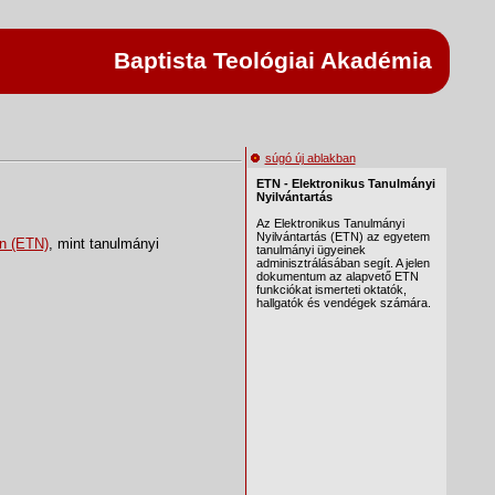
Baptista Teológiai Akadémia
súgó új ablakban
on (ETN)
, mint tanulmányi