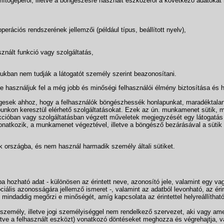
ámítógépéről, illetve a böngészésre használt eszközéről a következő adatokat 
rációs rendszerének jellemzői (például típus, beállított nyelv),
asznált funkció vagy szolgáltatás,
ukban nem tudják a látogatót személy szerint beazonosítani.
re használjuk fel a még jobb és minőségi felhasználói élmény biztosítása és h
ségesek ahhoz, hogy a felhasználók böngészhessék honlapunkat, maradéktal
unkon keresztül elérhető szolgáltatásokat. Ezek az ún. munkamenet sütik, m
funkcióban vagy szolgáltatásban végzett műveletek megjegyzését egy látogatá
 vonatkozik, a munkamenet végeztével, illetve a böngésző bezárásával a sütik 
 országba, és nem használ harmadik személy általi sütiket.
a hozható adat - különösen az érintett neve, azonosító jele, valamint egy vagy 
ociális azonosságára jellemző ismeret -, valamint az adatból levonható, az ér
mindaddig megőrzi e minőségét, amíg kapcsolata az érintettel helyreállítható
személy, illetve jogi személyiséggel nem rendelkező szervezet, aki vagy ame
tve a felhasznált eszközt) vonatkozó döntéseket meghozza és végrehajtja, v