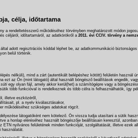
pja, célja, időtartama
ény a rendeltetésszerű működéséhez törvényben meghatározott módon jogosu
s céljáról, időtartamáról, az adatkörökről a
2011. évi CCIV. törvény a nemzet
által adott regisztrációs kóddal léphet be, az adatkommunikáció biztonságos
on belül történik.
épés nélküli), mind a zárt (autentikált belépéshez kötött) felületén használ ú
ha ezt az Ön (mint látogató) által használt böngésző beállítások engedik, vag
A
süti
egy olyan fájl, amely akkor kerül(het) a számítógépre vagy a böngészés
sütik több funkcióval is rendelkeznek és több célra is felhasználhatók, így pé
l, illetve eszközéről,
lításait, pl. a nyelv kiválasztásakor,
szer működéséhez szükséges adatokat rögzít.
délyezése látogatóként nem kötelező. Ön vissza tudja utasítani a sütik hasz
ve a honlap eléréséhez használt böngészője beállításain keresztül, azonban 
z ETN nyilvános felületének minden funkcióját, szolgáltatását, illetve ezek 
ű használatát.