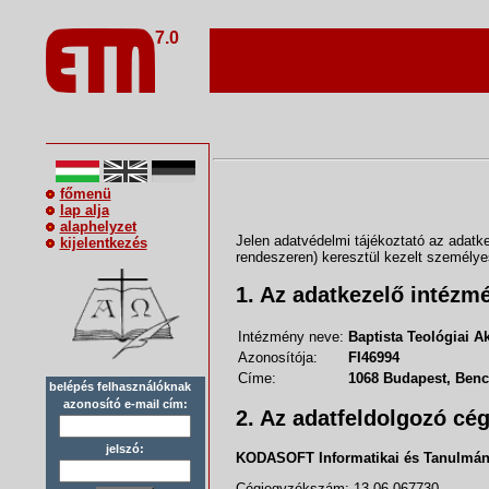
7.0
főmenü
lap alja
alaphelyzet
Jelen adatvédelmi tájékoztató az adatke
kijelentkezés
rendeszeren) keresztül kezelt személye
1. Az adatkezelő intézm
Intézmény neve:
Baptista Teológiai 
Azonosítója:
FI46994
Címe:
1068 Budapest, Benc
belépés felhasználóknak
azonosító e-mail cím:
2. Az adatfeldolgozó cé
jelszó:
KODASOFT Informatikai és Tanulmán
Cégjegyzékszám: 13 06 067730