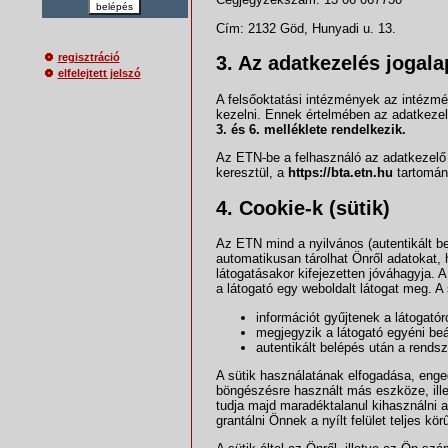
belépés
Cím: 2132 Göd, Hunyadi u. 13.
regisztráció
3. Az adatkezelés jogala
elfelejtett jelszó
A felsőoktatási intézmények az intézm
kezelni. Ennek értelmében az adatkezelé
3. és 6. melléklete rendelkezik.
Az ETN-be a felhasználó az adatkezelő 
keresztül, a
https://bta.etn.hu
tartomány
4. Cookie-k (sütik)
Az ETN mind a nyilvános (autentikált bel
automatikusan tárolhat Önről adatokat, 
látogatásakor kifejezetten jóváhagyja. 
a látogató egy weboldalt látogat meg. A 
információt gyűjtenek a látogatóró
megjegyzik a látogató egyéni beál
autentikált belépés után a rend
A sütik használatának elfogadása, enge
böngészésre használt más eszköze, illet
tudja majd maradéktalanul kihasználni a
grantálni Önnek a nyílt felület teljes kör