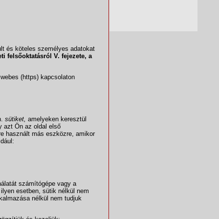
lt és köteles személyes adatokat
i felsőoktatásról V. fejezete, a
 webes (https) kapcsolaton
n.
sütiket,
amelyeken keresztül
y azt Ön az oldal első
re használt más eszközre, amikor
ldául:
nálatát számítógépe vagy a
ilyen esetben, sütik nélkül nem
alkalmazása nélkül nem tudjuk