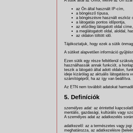
A sütik által az Önről, illetve az Ön sz
az Ön által használt IP-cím,
a böngésző típusa,
a böngészésre használt eszköz ope
a látogatás pontos időpontja,
az előzőleg látogatott oldal címe,
a meglátogatott oldal, aloldal, h
az oldalon töltött idő.
Tájékoztatjuk, hogy ezek a sütik önmag
A sütiket alapvetően információ gyűjtés
Ezen sütik egy része feltétlenül szük
használhassák annak funkciót, a honlap
teszik a látogató által adott oldalon, 
ideje kizárólag az aktuális látogatásra
számítógépről, ha az így van beállítva.
Az ETN nem továbbít adatokat harmadik
5. Definíciók
személyes adat:
az érintettel kapcsolatb
mentális, gazdasági, kultúrális vagy sz
A személyes adat az adatkezelés során 
adatkezelő:
az a természetes vagy jogi 
meghatározza, az adatkezelésre (beleér