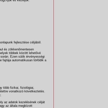
rögzítjük és kezeljük:
onlapunk fejlesztése céljából.
anul és zökkenőmentesen
elyek többek között lehetővé
s során. Ezen sütik érvényességi
e fajtája automatikusan törlődik a
több fizikai, fiziológiai,
intettre vonatkozó következtetés.
;
ly az adatok kezelésének célját
agy az általa megbízott