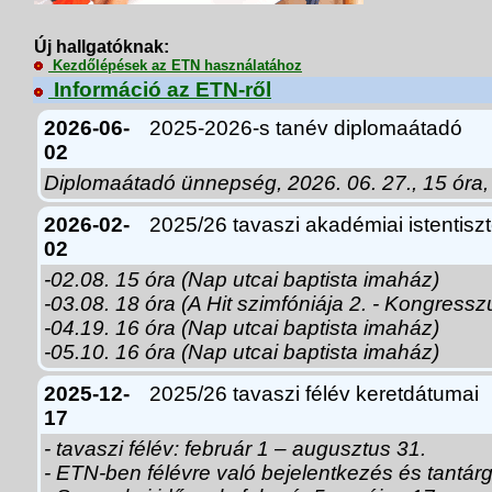
Új hallgatóknak:
Kezdőlépések az ETN használatához
Információ az ETN-ről
2026-06-
2025-2026-s tanév diplomaátadó
02
Diplomaátadó ünnepség, 2026. 06. 27., 15 óra,
2026-02-
2025/26 tavaszi akadémiai istentiszt
02
-02.08. 15 óra (Nap utcai baptista imaház)
-03.08. 18 óra (A Hit szimfóniája 2. - Kongress
-04.19. 16 óra (Nap utcai baptista imaház)
-05.10. 16 óra (Nap utcai baptista imaház)
2025-12-
2025/26 tavaszi félév keretdátumai
17
- tavaszi félév: február 1 – augusztus 31.
- ETN-ben félévre való bejelentkezés és tantárgy