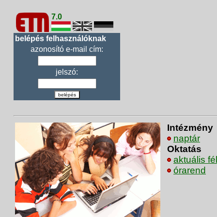
7.0
belépés felhasználóknak
azonosító e-mail cím:
jelszó:
belépés
Intézmény
naptár
Oktatás
aktuális f
órarend