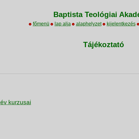
Baptista Teológiai Akad
főmenü
lap alja
alaphelyzet
kijelentkezés
Tájékoztató
élév kurzusai