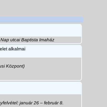
 Nap utcai Baptista Imaház
elet alkalmai
zusi Központ)
felvétel: január 26 – február 8.