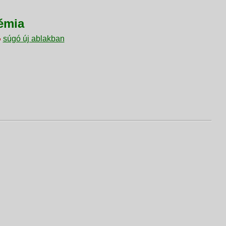
émia
súgó új ablakban