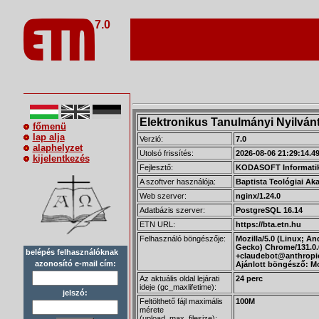
7.0
Elektronikus Tanulmányi Nyilvánt
főmenü
lap alja
Verzió:
7.0
alaphelyzet
Utolsó frissítés:
2026-08-06 21:29:14.4
kijelentkezés
Fejlesztő:
KODASOFT Informatik
A szoftver használója:
Baptista Teológiai Ak
Web szerver:
nginx/1.24.0
Adatbázis szerver:
PostgreSQL 16.14
ETN URL:
https://bta.etn.hu
Felhasználó böngészője:
Mozilla/5.0 (Linux; An
Gecko) Chrome/131.0.0
belépés felhasználóknak
+claudebot@anthropi
azonosító e-mail cím:
Ajánlott böngésző: Mo
Az aktuális oldal lejárati
24 perc
ideje (gc_maxlifetime):
jelszó:
Feltölthető fájl maximális
100M
mérete
(upload_max_filesize):