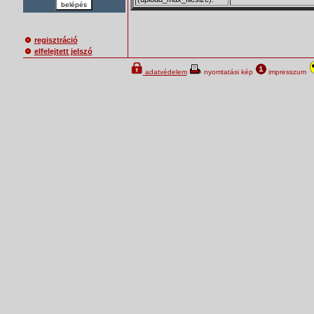
belépés
regisztráció
elfelejtett jelszó
adatvédelem
nyomtatási kép
impresszum