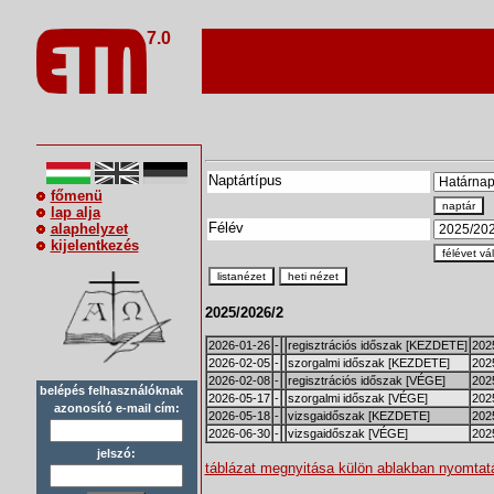
7.0
Naptártípus
főmenü
naptár
lap alja
Félév
alaphelyzet
kijelentkezés
félévet vá
listanézet
heti nézet
2025/2026/2
2026-01-26
-
regisztrációs időszak [KEZDETE]
2025
2026-02-05
-
szorgalmi időszak [KEZDETE]
202
2026-02-08
-
regisztrációs időszak [VÉGE]
2025
belépés felhasználóknak
2026-05-17
-
szorgalmi időszak [VÉGE]
202
azonosító e-mail cím:
2026-05-18
-
vizsgaidőszak [KEZDETE]
2025
2026-06-30
-
vizsgaidőszak [VÉGE]
2025
jelszó:
táblázat megnyitása külön ablakban nyomta