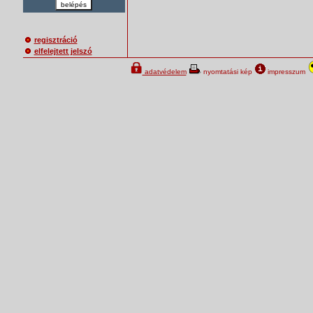
belépés
regisztráció
elfelejtett jelszó
adatvédelem
nyomtatási kép
impresszum