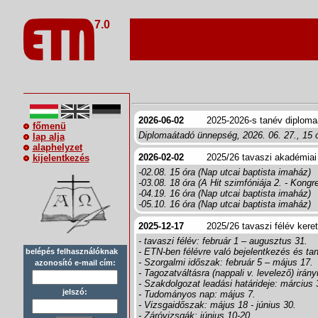
7.0
2026-06-02
2025-2026-s tanév diploma
főmenü
Diplomaátadó ünnepség, 2026. 06. 27., 15 
lap alja
alaphelyzet
2026-02-02
2025/26 tavaszi akadémiai i
kijelentkezés
-02.08. 15 óra (Nap utcai baptista imaház)
-03.08. 18 óra (A Hit szimfóniája 2. - Kong
-04.19. 16 óra (Nap utcai baptista imaház)
-05.10. 16 óra (Nap utcai baptista imaház)
2025-12-17
2025/26 tavaszi félév kere
- tavaszi félév: február 1 – augusztus 31.
- ETN-ben félévre való bejelentkezés és tant
belépés felhasználóknak
- Szorgalmi időszak: február 5 – május 17.
azonosító e-mail cím:
- Tagozatváltásra (nappali v. levelező) irán
- Szakdolgozat leadási határideje: március 
jelszó:
- Tudományos nap: május 7.
- Vizsgaidőszak: május 18 - június 30.
- Záróvizsgák: június 10-20.