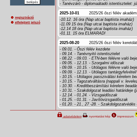
belépés
- Tanévzáró - diplomaátadó istentisztelet: j
2025-10-01
2025/26 őszi félév akadémia
regisztráció
-10.12. 16 óra (Nap utcai baptista imaház)
elfelejtett jelszó
-11.09 15 óra (Nap utcai baptista imaház)
-12.14 18 óra (Nap utcai baptista imaház)
-01.11. 15 óra ELMARAD!
2025-08-20
2025/26 őszi félév keretdá
- 09.01. - Őszi félév kezdete
- 09.14. - Tanévnyitó istentisztelet
- 08.22. - 09.03. - ETN-ben félévre való bej
- 09.05. - 12.13. - Szorgalmi időszak
- 09.09. - 10.15. - Utólagos félévre való bej
- 09.09. - 12.13. - Utólagos tantárgyfelvétel
- 10.15. - Utólagos passziválási kérelem b
- 10.15. - Tagozatváltásra (nappali v. level
- 10.30. - Kreditbeszámítási kérelem beadá
- 10.31. - Szakdolgozat leadási határideje (
- 12.14. - 01.24. - Vizsgaidőszak
- 01.25. - 01.31. - Javítóvizsgaidőszak
- 01.20. - 21., 27 -28. - Szakdolgozatvédé
adatvédelem
nyomtatási kép
impresszum